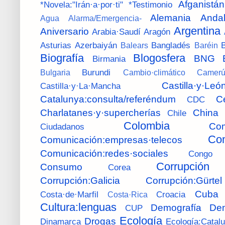
Afganistán
*Novela:"Irán·a·por·ti"
*Testimonio
Alemania
Andal
Agua
Alarma/Emergencia-
Argentina
Aniversario
Arabia·Saudí
Aragón
Asturias
Azerbaiyán
Bangladés
B
Balears
Baréin
Biografía
Blogosfera
BNG
Birmania
Burundi
Bulgaria
Cambio·climático
Camer
Castilla·y·Leó
Castilla·y·La·Mancha
Catalunya:consulta/referéndum
C
CDC
Charlatanes·y·supercherías
China
Chile
Colombia
Com
Ciudadanos
Com
Comunicación:empresas·telecos
Comunicación:redes·sociales
Congo
Corrupción
Consumo
Corea
Corrupción:Galicia
Corrupción:Gürtel
Cuba
Costa·de·Marfil
Croacia
Costa·Rica
Cultura:lenguas
Demografía
De
CUP
Ecología
Drogas
Dinamarca
Ecología:Catal