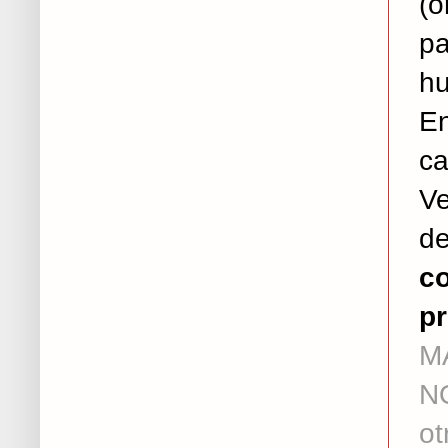
(o
p
h
En
ca
Ve
de
co
pr
MÁ
NO
ot