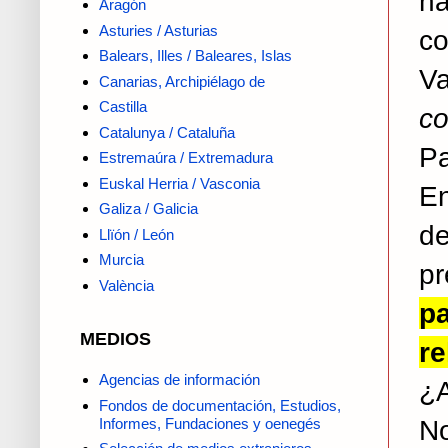
ha
Aragón
Asturies / Asturias
c
Balears, Illes / Baleares, Islas
Va
Canarias, Archipiélago de
Castilla
co
Catalunya / Cataluña
Pa
Estremaúra / Extremadura
Euskal Herria / Vasconia
En
Galiza / Galicia
de
Llïón / León
Murcia
p
València
p
MEDIOS
re
Agencias de información
¿A
Fondos de documentación, Estudios,
N
Informes, Fundaciones y oenegés