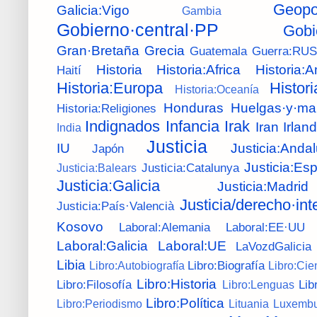
Geopol
Galicia:Vigo
Gambia
Gobierno·central·PP
Gobi
Gran·Bretaña
Grecia
Guatemala
Guerra:RU
Historia
Historia:Africa
Historia:
Haití
Historia:Europa
Histor
Historia:Oceanía
Honduras
Huelgas·y·ma
Historia:Religiones
Indignados
Infancia
Irak
Iran
Irlan
India
Justicia
IU
Justicia:Andal
Japón
Justicia:Es
Justicia:Catalunya
Justicia:Balears
Justicia:Galicia
Justicia:Madrid
Justicia/derecho·int
Justicia:País·Valencià
Kosovo
Laboral:Alemania
Laboral:EE·UU
Laboral:Galicia
Laboral:UE
LaVozdGalicia
Libia
Libro:Biografía
Libro:Autobiografía
Libro:Cie
Libro:Historia
Libro:Filosofía
Lib
Libro:Lenguas
Libro:Política
Libro:Periodismo
Lituania
Luxembu