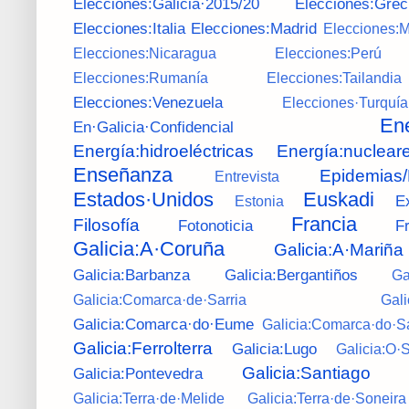
Elecciones:Galicia·2015/20
Elecciones:Grec
Elecciones:Italia
Elecciones:Madrid
Elecciones:M
Elecciones:Nicaragua
Elecciones:Perú
Elecciones:Rumanía
Elecciones:Tailandia
Elecciones:Venezuela
Elecciones·Turquía
Ene
En·Galicia·Confidencial
Energía:hidroeléctricas
Energía:nuclear
Enseñanza
Epidemias
Entrevista
Estados·Unidos
Euskadi
E
Estonia
Francia
Filosofía
Fotonoticia
F
Galicia:A·Coruña
Galicia:A·Mariña
Galicia:Barbanza
Galicia:Bergantiños
Ga
Galicia:Comarca·de·Sarria
Gal
Galicia:Comarca·do·Eume
Galicia:Comarca·do·S
Galicia:Ferrolterra
Galicia:Lugo
Galicia:O·
Galicia:Santiago
Galicia:Pontevedra
Galicia:Terra·de·Melide
Galicia:Terra·de·Soneira