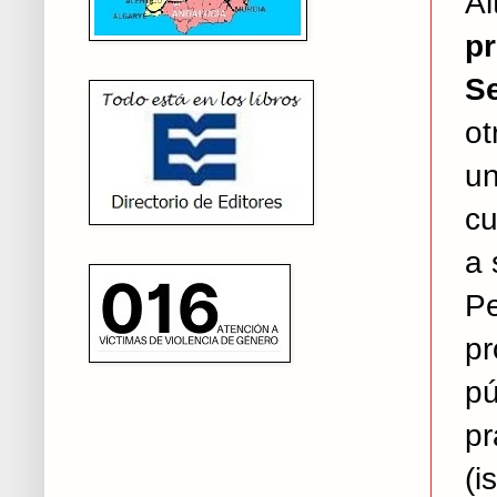
Al
p
Se
ot
un
cu
a 
P
pr
pú
pr
(i