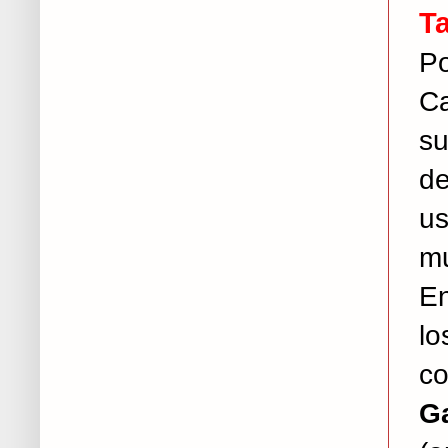
Ta
Po
Ca
su
de
us
mu
En
lo
co
Ga