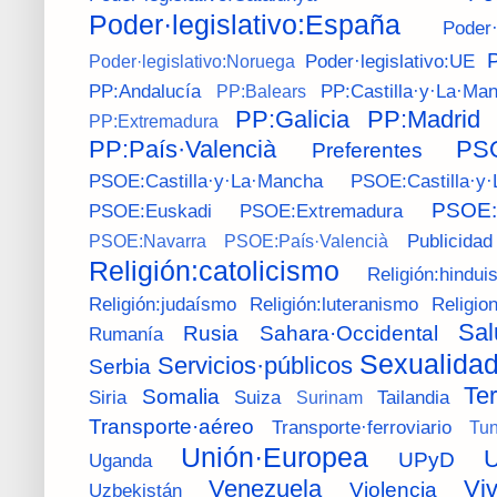
Poder·legislativo:España
Poder·
P
Poder·legislativo:UE
Poder·legislativo:Noruega
PP:Andalucía
PP:Castilla·y·La·Ma
PP:Balears
PP:Galicia
PP:Madrid
PP:Extremadura
PP:País·Valencià
PS
Preferentes
PSOE:Castilla·y·La·Mancha
PSOE:Castilla·y·
PSOE:G
PSOE:Euskadi
PSOE:Extremadura
Publicidad
PSOE:Navarra
PSOE:País·Valencià
Religión:catolicismo
Religión:hindui
Religión:judaísmo
Religión:luteranismo
Religio
Sal
Rusia
Sahara·Occidental
Rumanía
Sexualida
Servicios·públicos
Serbia
Ter
Somalia
Siria
Suiza
Tailandia
Surinam
Transporte·aéreo
Transporte·ferroviario
Tu
Unión·Europea
U
UPyD
Uganda
Venezuela
Vi
Violencia
Uzbekistán