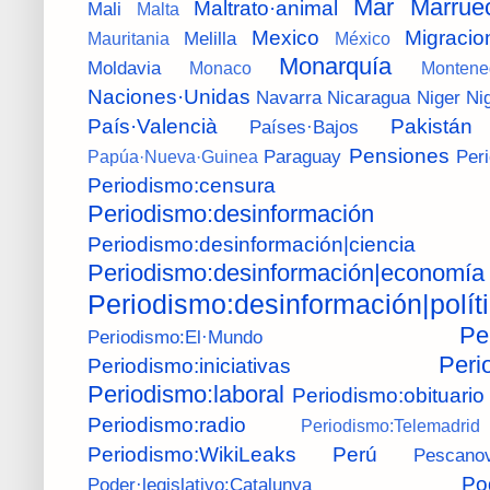
Mar
Marrue
Maltrato·animal
Mali
Malta
Mexico
Migracio
Melilla
Mauritania
México
Monarquía
Moldavia
Monaco
Montene
Naciones·Unidas
Navarra
Nicaragua
Niger
Ni
País·Valencià
Pakistán
Países·Bajos
Pensiones
Paraguay
Per
Papúa·Nueva·Guinea
Periodismo:censura
Periodismo:desinformación
Periodismo:desinformación|ciencia
Periodismo:desinformación|economía
Periodismo:desinformación|polít
Pe
Periodismo:El·Mundo
Peri
Periodismo:iniciativas
Periodismo:laboral
Periodismo:obituario
Periodismo:radio
Periodismo:Telemadrid
Periodismo:WikiLeaks
Perú
Pescano
Po
Poder·legislativo:Catalunya